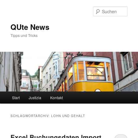
Zum
Zum
primären
sekundären
Such
Inhalt
Inhalt
springen
springen
QUte News
Tipps und Tricks
Hauptmenü
Start
Justizia
Kontakt
SCHLAGWORTARCHIV:
LOHN UND GEHALT
Excel Buchungsdaten Import