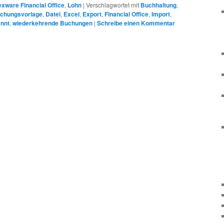
exware Financial Office
,
Lohn
|
Verschlagwortet mit
Buchhaltung
,
chungsvorlage
,
Datei
,
Excel
,
Export
,
Financial Office
,
Import
,
ennt
,
wiederkehrende Buchungen
|
Schreibe einen Kommentar