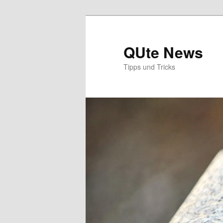
Zum
Zum
primären
sekundären
Inhalt
Inhalt
QUte News
springen
springen
Tipps und Tricks