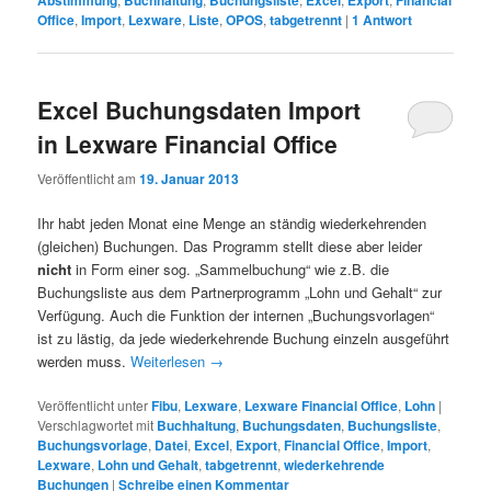
Abstimmung
Buchhaltung
Buchungsliste
Excel
Export
Financial
Office
,
Import
,
Lexware
,
Liste
,
OPOS
,
tabgetrennt
|
1
Antwort
Excel Buchungsdaten Import
in Lexware Financial Office
Veröffentlicht am
19. Januar 2013
Ihr habt jeden Monat eine Menge an ständig wiederkehrenden
(gleichen) Buchungen. Das Programm stellt diese aber leider
nicht
in Form einer sog. „Sammelbuchung“ wie z.B. die
Buchungsliste aus dem Partnerprogramm „Lohn und Gehalt“ zur
Verfügung. Auch die Funktion der internen „Buchungsvorlagen“
ist zu lästig, da jede wiederkehrende Buchung einzeln ausgeführt
werden muss.
Weiterlesen
→
Veröffentlicht unter
Fibu
,
Lexware
,
Lexware Financial Office
,
Lohn
|
Verschlagwortet mit
Buchhaltung
,
Buchungsdaten
,
Buchungsliste
,
Buchungsvorlage
,
Datei
,
Excel
,
Export
,
Financial Office
,
Import
,
Lexware
,
Lohn und Gehalt
,
tabgetrennt
,
wiederkehrende
Buchungen
|
Schreibe einen Kommentar