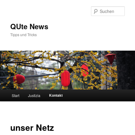
Zum
primären
Such
Inhalt
springen
QUte News
Tipps und Tricks
Hauptmenü
Kontakt
Start
Justizia
unser Netz